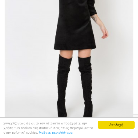
Συνεχίζοντας σε αυτό τον ιστότοπο αποδέχεστε την
Αποδοχή
χρήση των cookies στη συσκευή σας όπως περιγράφεται
στην πολιτική cookies.
Μάθετε περισσότερα
ΦΌΡΕΜΑ ΒΕΛΟΥΤΈ