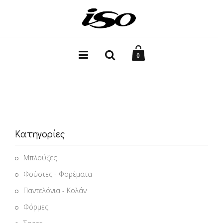
0
Κατηγορίες
Μπλούζες
Φούστες - Φορέματα
Παντελόνια - Κολάν
Φόρμες